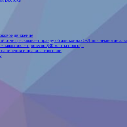
ем Востоке
боковое движение
й отчет раскрывает правду об альткоинах! «Лишь немногие аль
 «паяльника» принесло $30 млн за полгода
ограничения и правила торговли
у