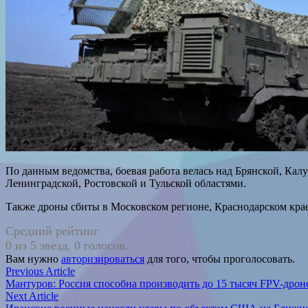
По данным ведомства, боевая работа велась над Брянской, Кал
Ленинградской, Ростовской и Тульской областями.
Также дроны сбиты в Московском регионе, Краснодарском крае
Средний рейтинг
0 из 5 звезд. 0 голосов.
Вам нужно
авторизироваться
для того, чтобы проголосовать.
Навигация
Previous
Previous Article
article:
Мантуров: Россия способна производить до 15 тысяч FPV-дрон
по
Next
Next Article
article: