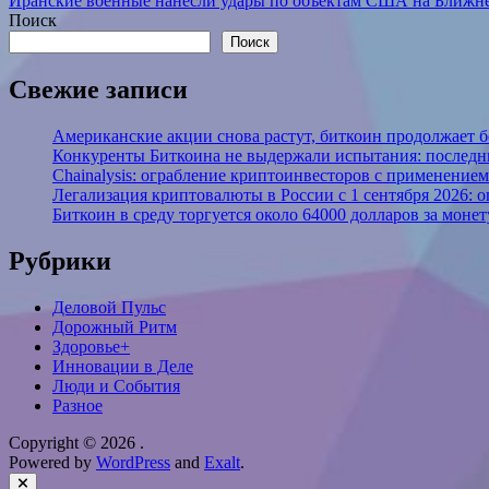
записям
Иранские военные нанесли удары по объектам США на Ближн
Поиск
Поиск
Свежие записи
Американские акции снова растут, биткоин продолжает 
Конкуренты Биткоина не выдержали испытания: последни
Chainalysis: ограбление криптоинвесторов с применением
Легализация криптовалюты в России с 1 сентября 2026: 
Биткоин в среду торгуется около 64000 долларов за монет
Рубрики
Деловой Пульс
Дорожный Ритм
Здоровье+
Инновации в Деле
Люди и События
Разное
Copyright © 2026
.
Powered by
WordPress
and
Exalt
.
Close