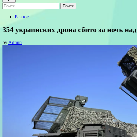
Найти:
Posted
Разное
in
354 украинских дрона сбито за ночь на
by
Admin