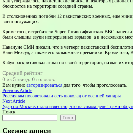
Как утверждалось, пакистанские войска в некоторых районах 
блокпостов на территории соседней страны.
В столкновениях погибли 12 пакистанских военных, еще миним
военнослужащих.
Кроме того, истребители Super Tucano афганских ВВС нанесли 
были слышны звуки непрерывных взрывов, а в нескольких мес
Накануне СМИ писали, что в четверг пакистанский беспилотни
Вали Мехсуд, а также его возможные преемники. Кроме того, 
Кабул раскритиковал атаки по своей территории, назвав их вт
Средний рейтинг
0 из 5 звезд. 0 голосов.
Вам нужно
авторизироваться
для того, чтобы проголосовать.
Навигация
Previous
Previous Article
article:
Россиянам посоветовали есть шоколад от осенней хандры
по
Next
Next Article
записям
article:
Удар по Москве: стало известно, что на самом деле Трамп обсу
Поиск
Поиск
Свежие записи