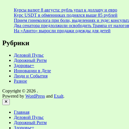
Курсы валют 8 августа: рубль упал к доллару и евро
Курс USDT в обменниках поднялся выше 85 рублей
Прием гинеколога при боли, выделениях и зуде: консуль
Два сенатора предлолжили освободить Трампа от налогов
На «Авито» выросли продажи одежды для детей
Рубрики
Деловой Пульс
Дорожный Ритм
Здоровье+
Инновации в Деле
Люди и События
Разное
Copyright © 2026
.
Powered by
WordPress
and
Exalt
.
Close
Главная
Деловой Пульс
Дорожный Ритм
Здоровье+