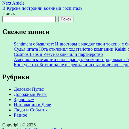
по
Next
Next Article
записям
article:
В Курске построили военный госпиталь
Поиск
Поиск
Свежие записи
Santiment объявляет: Инвесторы выводят свои токены с
Судья штата Юта отклонил ходатайство компании Kalshi 
Cosmos Labs и Zeeve заключили партнерство
Американские акции снова растут, биткоин продолжает 
Конкуренты Биткоина не выдержали испытания: последни
Рубрики
Деловой Пульс
Дорожный Ритм
Здоровье+
Инновации в Деле
Люди и События
Разное
Copyright © 2026
.