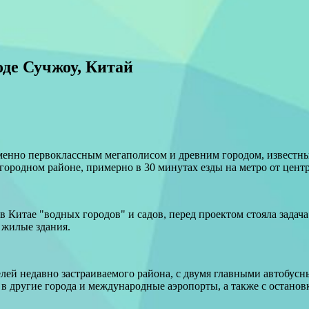
оде Сучжоу, Китай
менно первоклассным мегаполисом и древним городом, известн
городном районе, примерно в 30 минутах езды на метро от центр
 Китае "водных городов" и садов, перед проектом стояла задача
 жилые здания.
ей недавно застраиваемого района, с двумя главными автобусн
в другие города и международные аэропорты, а также с останов