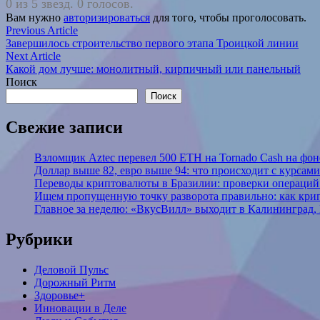
0 из 5 звезд. 0 голосов.
Вам нужно
авторизироваться
для того, чтобы проголосовать.
Навигация
Previous
Previous Article
article:
Завершилось строительство первого этапа Троицкой линии
по
Next
Next Article
записям
article:
Какой дом лучше: монолитный, кирпичный или панельный
Поиск
Поиск
Свежие записи
Взломщик Aztec перевел 500 ETH на Tornado Cash на фоне
Доллар выше 82, евро выше 94: что происходит с курсами
Переводы криптовалюты в Бразилии: проверки операций 
Ищем пропущенную точку разворота правильно: как крип
Главное за неделю: «ВкусВилл» выходит в Калининград, 
Рубрики
Деловой Пульс
Дорожный Ритм
Здоровье+
Инновации в Деле