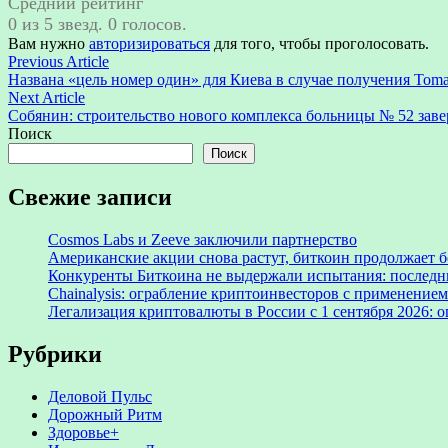
Средний рейтинг
0 из 5 звезд. 0 голосов.
Вам нужно
авторизироваться
для того, чтобы проголосовать.
Навигация
Previous
Previous Article
article:
Названа «цель номер один» для Киева в случае получения Tom
по
Next
Next Article
записям
article:
Собянин: строительство нового комплекса больницы № 52 заве
Поиск
Поиск
Свежие записи
Cosmos Labs и Zeeve заключили партнерство
Американские акции снова растут, биткоин продолжает 
Конкуренты Биткоина не выдержали испытания: последни
Chainalysis: ограбление криптоинвесторов с применением
Легализация криптовалюты в России с 1 сентября 2026: 
Рубрики
Деловой Пульс
Дорожный Ритм
Здоровье+