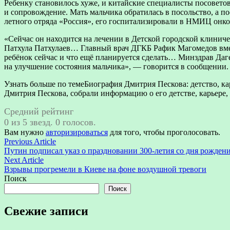
Ребенку становилось хуже, и китайские специалисты посоветов
и сопровождение. Мать мальчика обратилась в посольство, а п
летного отряда «Россия», его госпитализировали в НМИЦ онк
«Сейчас он находится на лечении в Детской городской клиниче
Патхула Патхулаев… Главный врач ДГКБ Рафик Магомедов вмес
ребёнок сейчас и что ещё планируется сделать… Минздрав Да
на улучшение состояния мальчика», — говорится в сообщении.
Узнать больше по темеБиография Дмитрия Пескова: детство, к
Дмитрия Пескова, собрали информацию о его детстве, карьере,
Средний рейтинг
0 из 5 звезд. 0 голосов.
Вам нужно
авторизироваться
для того, чтобы проголосовать.
Навигация
Previous
Previous Article
article:
Путин подписал указ о праздновании 300-летия со дня рождени
по
Next
Next Article
записям
article:
Взрывы прогремели в Киеве на фоне воздушной тревоги
Поиск
Поиск
Свежие записи