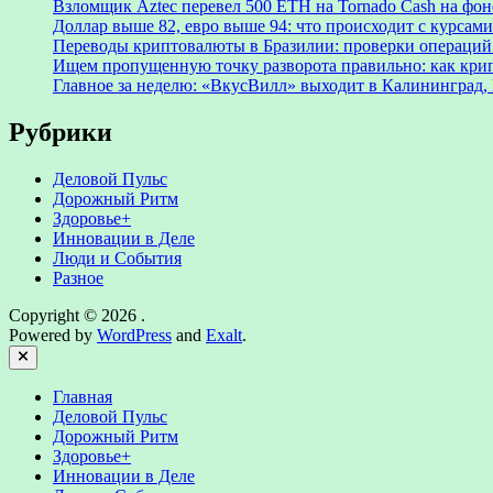
Взломщик Aztec перевел 500 ETH на Tornado Cash на фоне
Доллар выше 82, евро выше 94: что происходит с курсами
Переводы криптовалюты в Бразилии: проверки операций 
Ищем пропущенную точку разворота правильно: как крип
Главное за неделю: «ВкусВилл» выходит в Калининград, 
Рубрики
Деловой Пульс
Дорожный Ритм
Здоровье+
Инновации в Деле
Люди и События
Разное
Copyright © 2026
.
Powered by
WordPress
and
Exalt
.
Close
Главная
Деловой Пульс
Дорожный Ритм
Здоровье+
Инновации в Деле