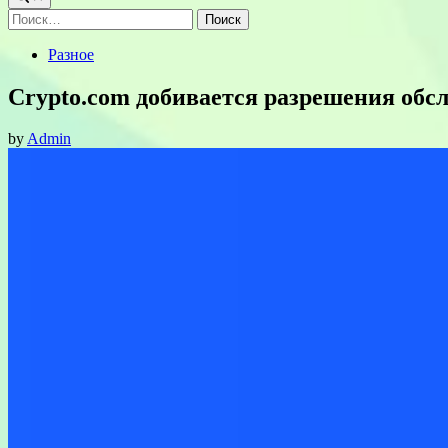
Найти:
Posted
Разное
in
Crypto.com добивается разрешения об
by
Admin