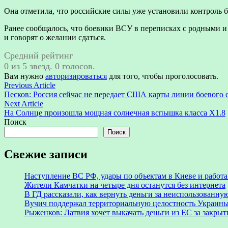
Она отметила, что российские силы уже установили контроль 
Ранее сообщалось, что боевики ВСУ в переписках с родными 
и говорят о желании сдаться.
Средний рейтинг
0 из 5 звезд. 0 голосов.
Вам нужно
авторизироваться
для того, чтобы проголосовать.
Навигация
Previous
Previous Article
article:
Песков: Россия сейчас не передает США карты линии боевого
по
Next
Next Article
записям
article:
На Солнце произошла мощная солнечная вспышка класса X1.8
Поиск
Поиск
Свежие записи
Наступление ВС РФ, удары по объектам в Киеве и работ
Жители Камчатки на четыре дня останутся без интернета
В ГД рассказали, как вернуть деньги за неиспользованн
Вучич поддержал территориальную целостность Украины 
Рыженков: Латвия хочет выкачать деньги из ЕС за закры