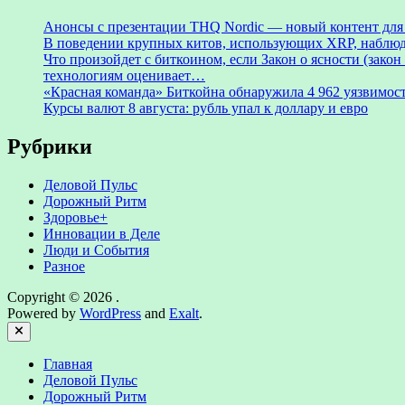
Анонсы с презентации THQ Nordic — новый контент для ре
В поведении крупных китов, использующих XRP, наблю
Что произойдет с биткоином, если Закон о ясности (зак
технологиям оценивает…
«Красная команда» Биткойна обнаружила 4 962 уязвимост
Курсы валют 8 августа: рубль упал к доллару и евро
Рубрики
Деловой Пульс
Дорожный Ритм
Здоровье+
Инновации в Деле
Люди и События
Разное
Copyright © 2026
.
Powered by
WordPress
and
Exalt
.
Close
Главная
Деловой Пульс
Дорожный Ритм