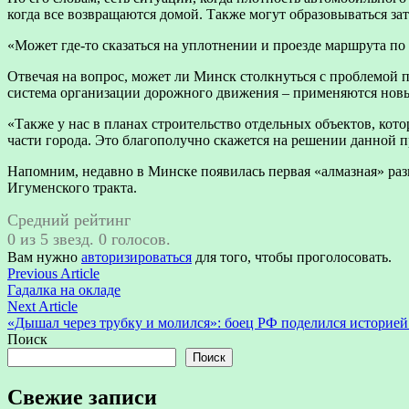
когда все возвращаются домой. Также могут образовываться за
«Может где-то сказаться на уплотнении и проезде маршрута по
Отвечая на вопрос, может ли Минск столкнуться с проблемой п
система организации дорожного движения – применяются новые
«Также у нас в планах строительство отдельных объектов, кот
части города. Это благополучно скажется на решении данной 
Напомним, недавно в Минске появилась первая «алмазная» раз
Игуменского тракта.
Средний рейтинг
0 из 5 звезд. 0 голосов.
Вам нужно
авторизироваться
для того, чтобы проголосовать.
Навигация
Previous
Previous Article
article:
Гадалка на окладе
по
Next
Next Article
записям
article:
«Дышал через трубку и молился»: боец РФ поделился историе
Поиск
Поиск
Свежие записи