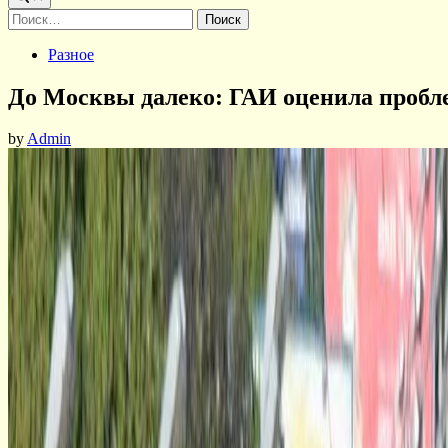
Найти:
Posted
Разное
in
До Москвы далеко: ГАИ оценила пробл
by
Admin