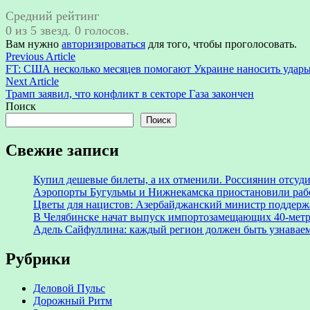
Средний рейтинг
0 из 5 звезд. 0 голосов.
Вам нужно
авторизироваться
для того, чтобы проголосовать.
Навигация
Previous
Previous Article
article:
FT: США несколько месяцев помогают Украине наносить удары
по
Next
Next Article
записям
article:
Трамп заявил, что конфликт в секторе Газа закончен
Поиск
Поиск
Свежие записи
Купил дешевые билеты, а их отменили. Россиянин отсуд
Аэропорты Бугульмы и Нижнекамска приостановили раб
Цветы для нацистов: Азербайджанский министр поддерж
В Челябинске начат выпуск импортозамещающих 40-мет
Адель Сайфуллина: каждый регион должен быть узнаваем
Рубрики
Деловой Пульс
Дорожный Ритм