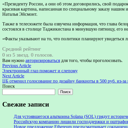
«Президенту России, а они об этом договорились, свой подарок 
красивая картина, написанная по специальному заказу нашим
Наталья Эйсмонт.
Также в телесюжете была озвучена информация, что глава бело
состоялся в столице Таджикистана в минувшую пятницу, его не
«Факты указывают на то, что политики планируют увидеться ли
Средний рейтинг
0 из 5 звезд. 0 голосов.
Вам нужно
авторизироваться
для того, чтобы проголосовать.
Навигация
Previous
Previous Article
article:
Электронный глаз поможет и слепому
по
Next
Next Article
записям
article:
ЦБ отменил голосование по дизайну банкноты в 500 руб. из-за
Поиск
Поиск
Свежие записи
Для устоявшегося альткоина Solana (SOL) грядут истори
Российскую компанию лишили господдержки и оштрафов
Новое предложение Ethereum предусматривает сокращение