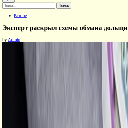
Найти:
Posted
Разное
in
Эксперт раскрыл схемы обмана дольщ
by
Admin