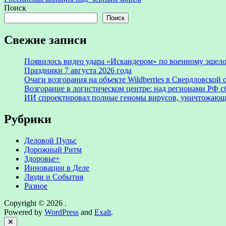
записям
Поиск
Поиск
Свежие записи
Появилось видео удара «Искандером» по военному эше
Праздники 7 августа 2026 года
Очаги возгорания на объекте Wildberries в Свердловской
Возгорание в логистическом центре: над регионами РФ с
ИИ спроектировал полные геномы вирусов, уничтожающ
Рубрики
Деловой Пульс
Дорожный Ритм
Здоровье+
Инновации в Деле
Люди и События
Разное
Copyright © 2026
.
Powered by
WordPress
and
Exalt
.
Close