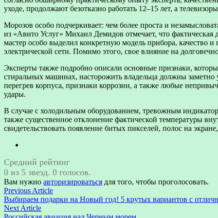
уходе, продолжают безотказно работать 12–15 лет, а телевизоры
Морозов особо подчеркивает: чем более проста и незамысловата
из «Авито Услуг»‎ Михаил Демидов отмечает, что фактическая
мастер особо выделил конкретную модель прибора, качество и
электрической сети. Помимо этого, свое влияние на долговечно
Эксперты также подробно описали основные признаки, которы
стиральных машинах, насторожить владельца должны заметно 
перегрев корпуса, признаки коррозии, а также любые непривы
удары.
В случае с холодильным оборудованием, тревожным индикаторо
также существенное отклонение фактической температуры внутр
свидетельствовать появление битых пикселей, полос на экране,
Средний рейтинг
0 из 5 звезд. 0 голосов.
Вам нужно
авторизироваться
для того, чтобы проголосовать.
Навигация
Previous
Previous Article
article:
Выбираем подарки на Новый год! 5 крутых вариантов с отли
по
Next
Next Article
article:
Российская авиация над Черным морем