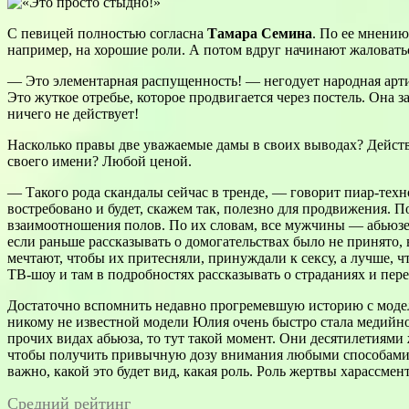
С певицей полностью согласна
Тамара Семина
. По ее мнению
например, на хорошие роли. А потом вдруг начинают жаловать
— Это элементарная распущенность! — негодует народная арти
Это жуткое отребье, которое продвигается через постель. Она 
ничего не действует!
Насколько правы две уважаемые дамы в своих выводах? Дейс
своего имени? Любой ценой.
— Такого рода скандалы сейчас в тренде, — говорит пиар-тех
востребовано и будет, скажем так, полезно для продвижения. 
взаимоотношения полов. По их словам, все мужчины — абьюзе
если раньше рассказывать о домогательствах было не принято, 
мечтают, чтобы их притесняли, принуждали к сексу, а лучше, 
ТВ-шоу и там в подробностях рассказывать о страданиях и пе
Достаточно вспомнить недавно прогремевшую историю с мод
никому не известной модели Юлия очень быстро стала медийной
прочих видах абьюза, то тут такой момент. Они десятилетиями 
чтобы получить привычную дозу внимания любыми способами. Д
важно, какой это будет вид, какая роль. Роль жертвы харассмен
Средний рейтинг