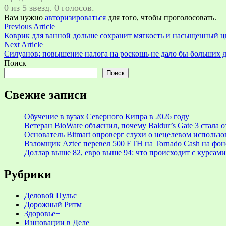
0 из 5 звезд. 0 голосов.
Вам нужно
авторизироваться
для того, чтобы проголосовать.
Навигация
Previous
Previous Article
article:
Коврик для ванной дольше сохранит мягкость и насыщенный цв
по
Next
Next Article
записям
article:
Силуанов: повышение налога на роскошь не дало бы больших 
Поиск
Поиск
Свежие записи
Обучение в вузах Северного Кипра в 2026 году
Ветеран BioWare объяснил, почему Baldur’s Gate 3 стал
Основатель Bitmart опроверг слухи о нецелевом использ
Взломщик Aztec перевел 500 ETH на Tornado Cash на фоне
Доллар выше 82, евро выше 94: что происходит с курсами
Рубрики
Деловой Пульс
Дорожный Ритм
Здоровье+
Инновации в Деле