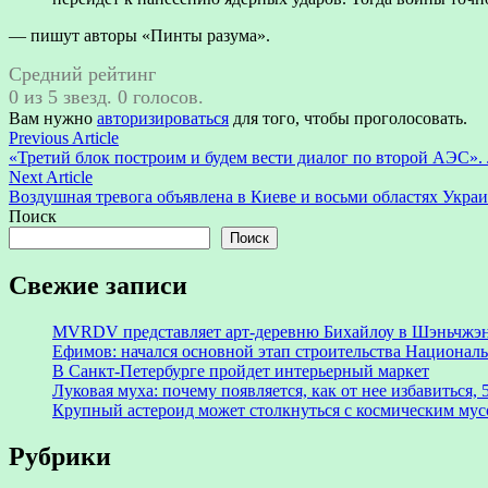
— пишут авторы «Пинты разума».
Средний рейтинг
0 из 5 звезд. 0 голосов.
Вам нужно
авторизироваться
для того, чтобы проголосовать.
Навигация
Previous
Previous Article
article:
«Третий блок построим и будем вести диалог по второй АЭС».
по
Next
Next Article
записям
article:
Воздушная тревога объявлена в Киеве и восьми областях Укра
Поиск
Поиск
Свежие записи
MVRDV представляет арт-деревню Бихайлоу в Шэньчжэн
Ефимов: начался основной этап строительства Националь
В Санкт-Петербурге пройдет интерьерный маркет
Луковая муха: почему появляется, как от нее избавиться, 
Крупный астероид может столкнуться с космическим мус
Рубрики