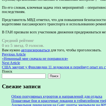
По его словам, ключевая задача этих мероприятий – оператив
последствиям.
Представитель МВД отметил, что для повышения безопасности
водителями пассажирского транспорта и использованию ремней
В ГАИ призвали всех участников движения придерживаться ме
Средний рейтинг
0 из 5 звезд. 0 голосов.
Вам нужно
авторизироваться
для того, чтобы проголосовать.
Навигация
Previous
Previous Article
article:
«Невинный мне сначала не понравился»
по
Next
Next Article
записям
article:
США закупят у Финляндии 11 ледоколов и переймут опыт их с
Поиск
Поиск
Свежие записи
Обзор популярных курортов и направлений для отдыха
Пошаговые бои и красочные локации в геймплейном трейл
Аномальная ликвидация на Gate: шорты закрывали на 8