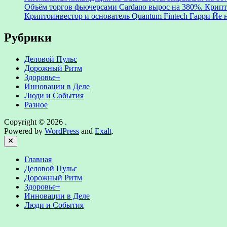
Объём торгов фьючерсами Cardano вырос на 380%. Крипт
Криптоинвестор и основатель Quantum Fintech Гарри Йе
Рубрики
Деловой Пульс
Дорожный Ритм
Здоровье+
Инновации в Деле
Люди и События
Разное
Copyright © 2026
.
Powered by
WordPress
and
Exalt
.
Close
Главная
Деловой Пульс
Дорожный Ритм
Здоровье+
Инновации в Деле
Люди и События