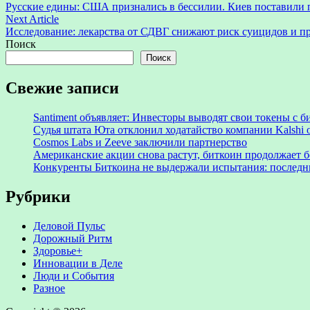
article:
Русские едины: США признались в бессилии. Киев поставили 
по
Next
Next Article
записям
article:
Исследование: лекарства от СДВГ снижают риск суицидов и п
Поиск
Поиск
Свежие записи
Santiment объявляет: Инвесторы выводят свои токены с
Судья штата Юта отклонил ходатайство компании Kalshi 
Cosmos Labs и Zeeve заключили партнерство
Американские акции снова растут, биткоин продолжает 
Конкуренты Биткоина не выдержали испытания: последни
Рубрики
Деловой Пульс
Дорожный Ритм
Здоровье+
Инновации в Деле
Люди и События
Разное