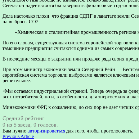
Сейчас он надеется хотя бы завершить финансовый год «в ноль
Дела настолько плохи, что фракция СДПГ в ландтаге земли Се
на выбросы CO2.
«Химическая и сталелитейная промышленность региона 
По его словам, существующая система европейской торговли кв
тамошние предприятия считаются одними из самых современны
В последние месяцы о закрытии или продаже ряда своих предприя
При этом министр экономики земли Северный Рейн — Вестфа
европейская система торговли выбросами является ключевым и
решительнее.
«Мы остаемся индустриальной страной. Теперь очередь за фе
всех потребителей, но и, в особенности, для энергоемких и э
Минэкономики ФРГ, к сожалению, до сих пор не дает четких ор
Средний рейтинг
0 из 5 звезд. 0 голосов.
Вам нужно
авторизироваться
для того, чтобы проголосовать.
Навигация
Previous
Previous Article