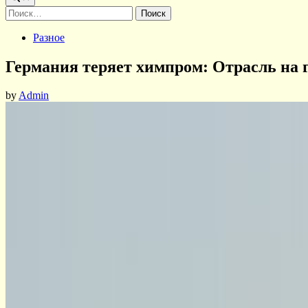
Найти:
Posted
Разное
in
Германия теряет химпром: Отрасль на 
by
Admin