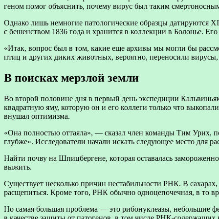
геном помог объяснить, почему вирус был таким смертоносным
Однако лишь немногие патологические образцы датируются XI
с бешенством 1836 года и хранится в коллекции в Болонье. Его
«Итак, вопрос был в том, какие еще архивы мы могли бы расс
птиц и других диких животных, вероятно, переносили вирусы, к
В поисках мерзлой земли
Во второй половине дня в первый день экспедиции Кальвиньяк
квадратную яму, которую он и его коллеги только что выкопал
внушал оптимизма.
«Она полностью оттаяла», — сказал член команды Тим Урих, п
глубже». Исследователи начали искать следующее место для ра
Найти почву на Шпицбергене, которая оставалась замороженной
выжить.
Существует несколько причин нестабильности РНК. В сахарах, 
расщепиться. Кроме того, РНК обычно одноцепочечная, в то вр
Но самая большая проблема — это рибонуклеазы, небольшие 
в качестве защиты от патогенов, в том числе РНК-содержащих 