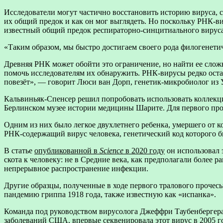
Исследователи могут частично восстановить историю вируса, 
их общий предок и как он мог выглядеть. Но поскольку РНК-ви
известный общий предок респираторно-синцитиального вируса п
«Таким образом, мы быстро достигаем своего рода филогенетич
Древняя РНК может обойти это ограничение, но найти ее сложн
помочь исследователям их обнаружить. РНК-вирусы редко оста
повезёт», — говорит Люси ван Дорп, генетик-микробиолог из 
Кальвиньяк-Спенсер решил попробовать использовать коллекции
Берлинском музее истории медицины Шарите. Для первого проб
Одним из них было легкое двухлетнего ребенка, умершего от к
РНК-содержащий вирус человека, генетический код которого 
В статье
опубликованной в
Science
в 2020 году
он использовал 
скота к человеку: не в Средние века, как предполагали более р
непрерывное распространение инфекции.
Другие образцы, полученные в ходе первого тралового прочес
пандемию гриппа 1918 года, также известную как «испанка».
Команда под руководством вирусолога Джеффри Таубенбергер
заболеваний США, впервые секвенировала этот вирус в 2005 год