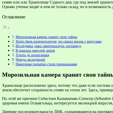
семян или или Хранилище Судного дня, где под землей хранитс
Однако ученые видят в нем не только склад, но и возможност
Оглавление
Морозильная камера хранит свои тайны
Хотел быть палеонтологом, но связал жизнь с вирусами
Исследовал даже смертоносную «испанку»
В поисках мерзлой земли
Успеть до потепления
Череда экспедиций
Некоторые попытки стали провальными
Морозильная камера хранит свои тайн
Хранилище расположено здесь, потому что даже если система о
земля обеспечит сохранность семян на сотни лет. Здесь, приме
По этой же причине Себастьен Кальвиньяк-Спенсер (
Sébastien 
здоровья имени Гельмгольца, интересуется эволюцией вирусов
Древние последовательности ДНК, сохранившиеся на протяжени