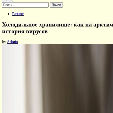
Найти:
Posted
Разное
in
Холодильное хранилище: как на арктич
история вирусов
by
Admin