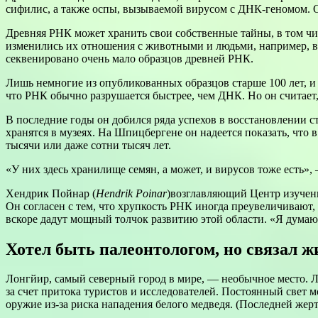
сифилис, а также оспы, вызываемой вирусом с ДНК-геномом.
Древняя РНК может хранить свои собственные тайны, в том чи
изменились их отношения с животными и людьми, например, в 
секвенировано очень мало образцов древней РНК.
Лишь немногие из опубликованных образцов старше 100 лет, и
что РНК обычно разрушается быстрее, чем ДНК. Но он считает, 
В последние годы он добился ряда успехов в восстановлении с
хранятся в музеях. На Шпицбергене он надеется показать, что
тысячи или даже сотни тысяч лет.
«У них здесь хранилище семян, а может, и вирусов тоже есть»,
Хендрик Пойнар (
Hendrik Poinar
)возглавляющий Центр изучени
Он согласен с тем, что хрупкость РНК иногда преувеличивают,
вскоре дадут мощный толчок развитию этой области. «Я думаю,
Хотел быть палеонтологом, но связал ж
Лонгйир, самый северный город в мире, — необычное место. Ле
за счет притока туристов и исследователей. Постоянный свет м
оружие из-за риска нападения белого медведя. (Последней жерт