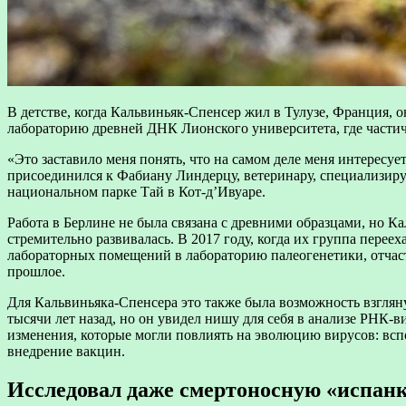
В детстве, когда Кальвиньяк-Спенсер жил в Тулузе, Франция, 
лабораторию древней ДНК Лионского университета, где частич
«Это заставило меня понять, что на самом деле меня интересу
присоединился к Фабиану Линдерцу, ветеринару, специализиру
национальном парке Тай в Кот-д’Ивуаре.
Работа в Берлине не была связана с древними образцами, но К
стремительно развивалась. В 2017 году, когда их группа пере
лабораторных помещений в лабораторию палеогенетики, отчаст
прошлое.
Для Кальвиньяка-Спенсера это также была возможность взгля
тысячи лет назад, но он увидел нишу для себя в анализе РНК-в
изменения, которые могли повлиять на эволюцию вирусов: вс
внедрение вакцин.
Исследовал даже смертоносную «испан