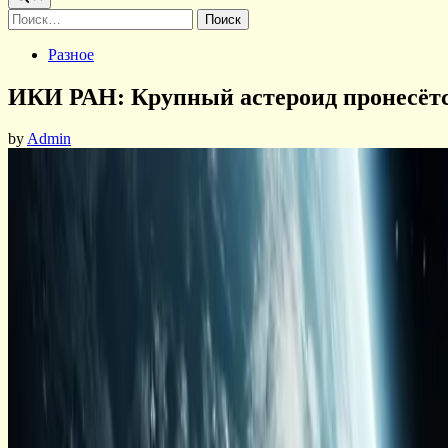
Найти:
Posted
Разное
in
ИКИ РАН: Крупный астероид пронесётся
by
Admin