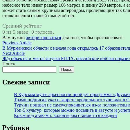
небесное тело имеет размер 166 метров и длину 290 метров, а 
может стать самым крупным астероидом, пролетающим так близк
столкновения с нашей планетой нет.
Средний рейтинг
0 из 5 звезд. 0 голосов.
Вам нужно
авторизироваться
для того, чтобы проголосовать.
Навигация
Previous
Previous Article
article:
В Мурманской области с начала года открылось 17 образовате
по
Next
Next Article
записям
article:
Ж/д объекты и места запуска БПЛА: российские войска порази
Поиск
Поиск
Свежие записи
В Курском музее археологии пройдет программа «Дружи
Трамп подписал указ о запрете «родильного туризма» в
Турчин призвал не самоуспокаиваться из-за положитель
Топ-5 культур, которые можно посадить в августе и успет
Крым под атаками: волонтером становится каждый
Рубрики