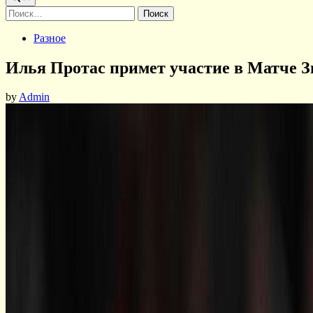
Найти:
Posted
Разное
in
Илья Протас примет участие в Матче З
by
Admin