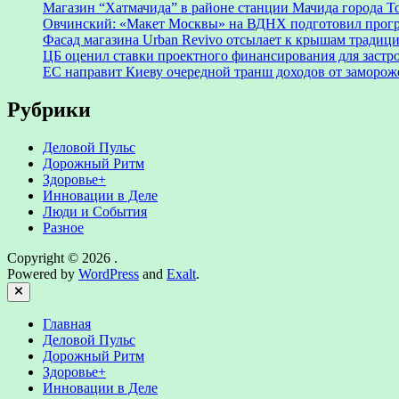
Магазин “Хатмачида” в районе станции Мачида города Т
Овчинский: «Макет Москвы» на ВДНХ подготовил прогр
Фасад магазина Urban Revivo отсылает к крышам традиц
ЦБ оценил ставки проектного финансирования для заст
ЕС направит Киеву очередной транш доходов от заморо
Рубрики
Деловой Пульс
Дорожный Ритм
Здоровье+
Инновации в Деле
Люди и События
Разное
Copyright © 2026
.
Powered by
WordPress
and
Exalt
.
Close
Главная
Деловой Пульс
Дорожный Ритм
Здоровье+
Инновации в Деле