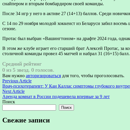
снайпером и вторым бомбардиром своей команды.
После 34 игр у него в активе 27 (14+13) баллов. Среди новичк
С 14 по 29 ноября молодой хоккеист из Беларуси забил восем
сезоне.
Протас был выбран «Вашингтоном» на драфте 2024 года, одна
В этом же клубе играет его старший брат Алексей Протас, з
столичной команды провел 45 матчей и набрал 31 (16+15) балл. 
Средний рейтинг
0 из 5 звезд. 0 голосов.
Вам нужно
авторизироваться
для того, чтобы проголосовать.
Навигация
Previous
Previous Article
article:
Врач-психотерапевт: У Каи Каллас симптомы глубокого внутре
по
Next
Next Article
записям
article:
Аренда комнат в России подешевела впервые за 9 лет
Поиск
Поиск
Свежие записи