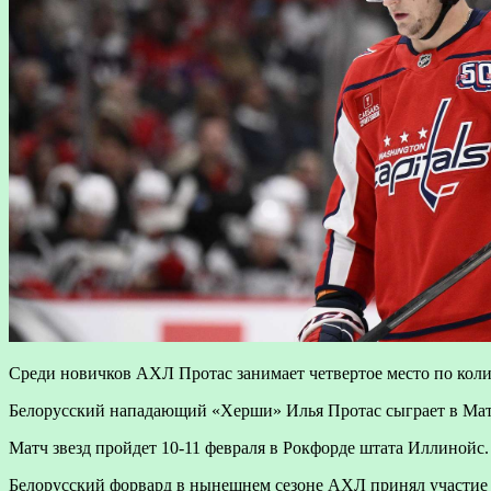
Среди новичков АХЛ Протас занимает четвертое место по коли
Белорусский нападающий «Херши» Илья Протас сыграет в Мат
Матч звезд пройдет 10-11 февраля в Рокфорде штата Иллинойс.
Белорусский форвард в нынешнем сезоне АХЛ принял участие в