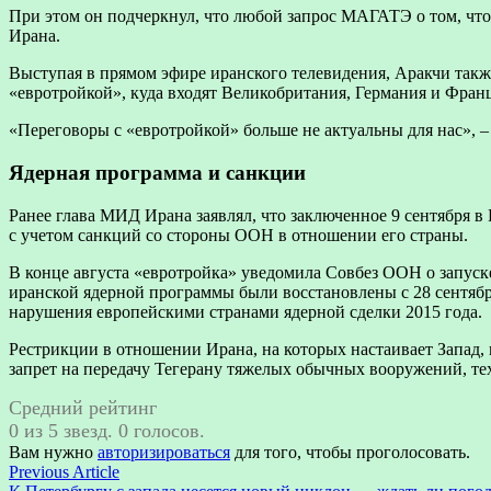
При этом он подчеркнул, что любой запрос МАГАТЭ о том, что
Ирана.
Выступая в прямом эфире иранского телевидения, Аракчи также
«евротройкой», куда входят Великобритания, Германия и Франц
«Переговоры с «евротройкой» больше не актуальны для нас», –
Ядерная программа и санкции
Ранее глава МИД Ирана заявлял, что заключенное 9 сентября 
с учетом санкций со стороны ООН в отношении его страны.
В конце августа «евротройка» уведомила Совбез ООН о запус
иранской ядерной программы были восстановлены с 28 сентября
нарушения европейскими странами ядерной сделки 2015 года.
Рестрикции в отношении Ирана, на которых настаивает Запад, 
запрет на передачу Тегерану тяжелых обычных вооружений, тех
Средний рейтинг
0 из 5 звезд. 0 голосов.
Вам нужно
авторизироваться
для того, чтобы проголосовать.
Навигация
Previous
Previous Article
article: