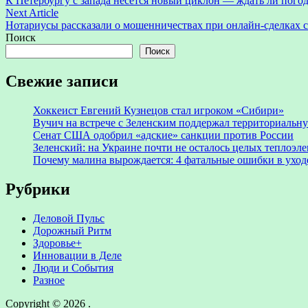
К Петербургу с запада несется новый циклон — ждать ли пог
по
Next
Next Article
записям
article:
Нотариусы рассказали о мошенничествах при онлайн-сделках 
Поиск
Поиск
Свежие записи
Хоккеист Евгений Кузнецов стал игроком «Сибири»
Вучич на встрече с Зеленским поддержал территориальн
Сенат США одобрил «адские» санкции против России
Зеленский: на Украине почти не осталось целых теплоэл
Почему малина вырождается: 4 фатальные ошибки в уходе
Рубрики
Деловой Пульс
Дорожный Ритм
Здоровье+
Инновации в Деле
Люди и События
Разное
Copyright © 2026
.