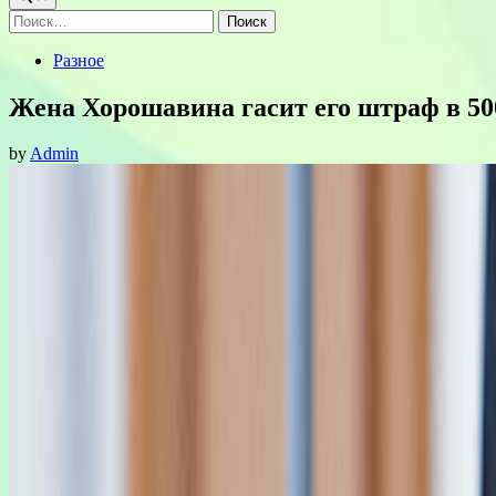
Найти:
Posted
Разное
in
Жена Хорошавина гасит его штраф в 500
by
Admin