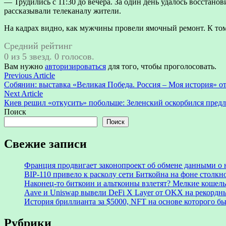
— Трудились с 11:30 до вечера. За один день удалось восстан
рассказывали телеканалу жители.
На кадрах видно, как мужчины провели ямочный ремонт. К то
Средний рейтинг
0 из 5 звезд. 0 голосов.
Вам нужно
авторизироваться
для того, чтобы проголосовать.
Навигация
Previous
Previous Article
article:
Собянин: выставка «Великая Победа. Россия – Моя история» о
по
Next
Next Article
записям
article:
Киев решил «откусить» побольше: Зеленский оскорбился пред
Поиск
Поиск
Свежие записи
Франция продвигает законопроект об обмене данными о 
BIP-110 привело к расколу сети Биткойна на фоне столк
Наконец-то биткоин и альткоины взлетят? Мелкие кошел
Aave и Uniswap вывели DeFi X Layer от OKX на рекордн
История бриллианта за $5000, NFT на основе которого бы
Рубрики