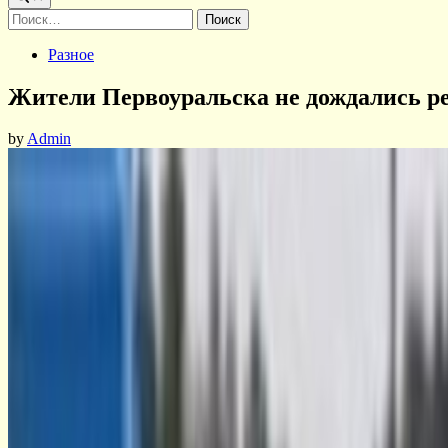
Найти:
Posted
Разное
in
Жители Первоуральска не дождались ре
by
Admin