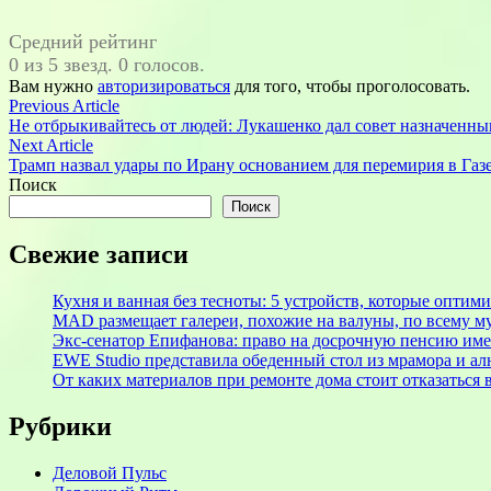
Средний рейтинг
0 из 5 звезд. 0 голосов.
Вам нужно
авторизироваться
для того, чтобы проголосовать.
Навигация
Previous
Previous Article
article:
Не отбрыкивайтесь от людей: Лукашенко дал совет назначенн
по
Next
Next Article
записям
article:
Трамп назвал удары по Ирану основанием для перемирия в Газ
Поиск
Поиск
Свежие записи
Кухня и ванная без тесноты: 5 устройств, которые оптим
MAD размещает галереи, похожие на валуны, по всему 
Экс-сенатор Епифанова: право на досрочную пенсию име
EWE Studio представила обеденный стол из мрамора и а
От каких материалов при ремонте дома стоит отказаться 
Рубрики
Деловой Пульс