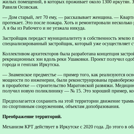
жилых помещений, в которых проживает около 1300 иркутян. З
Равиля Осовская.
— Дом старый, лет 70 ему, — рассказывает женщина. — Квартир
протекает. Это после пожара. Хоть и ремонтировали несколько 
А я бы из Рабочего и не уезжала никуда.
Застройщик передаст муниципалитету в собственность землю пло
специализированный застройщик, который уже осуществляет с
Коллективом архитекторов была разработана концепция застро
рекреационных зон вдоль реки Ушаковки. Проект получил одо
города и генплан Иркутска.
— Знаменское предместье — пример того, как реализуются о
мощности по инженерии, были реконструированы правобережны
в проработке — строительство Маратовской развязки. Медицин
получил новую поликлинику — № 15. Это хороший пример, ког
Предполагается сохранить на этой территории движение трамв
по спортивным сооружениям, объектам допобразования.
Преображение территорий.
Механизм КРТ действует в Иркутске с 2020 года. До этого в о