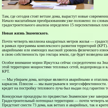
Там, где сегодня стоят ветхие дома, вырастут новые совреме
Начало масштабным преобразованиям уже положено: по словам 
градостроительного анализа определено 15 перспективных пл
Новая жизнь Знаменского.
Почти четверть миллиона квадратных метров жилья — градостр
в рамках программы комплексного развития территорий (КРТ).
аварийными или имеющих высокий уровень физического износа.
в свою собственность три гектара земли, где будет возведена 
Особое внимание мэрии Иркутска сейчас сосредоточено на Зн
этой территории мощностями тепловых сетей, водопровода и ка
КРТ.
— Мы убираем дома, которые являются аварийными и отаплив
каркасом. Плюсом — мы выигрываем в энергоэффективности. С
кредит на постройку теплового луча был выдан под гарантии 
Конкурсные процедуры по предместью Знаменское уже завершен
Градостроительный потенциал территории — почти четверть м
Предстоит снести 73 дома, как ветхих и аварийных, так и крит