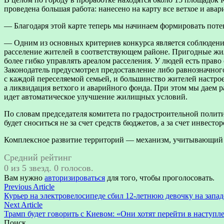
проведена большая работа: нанесено на карту все ветхое и ава
— Благодаря этой карте теперь мы начинаем формировать пот
— Одним из основных критериев конкурса является соблюдени
расселение жителей в соответствующем районе. Пригодные жи
более гибко управлять ареалом расселения. У людей есть право
Законодатель предусмотрел предоставление либо равнозначног
с каждой переселяемой семьей, и большинство жителей настр
а ликвидация ветхого и аварийного фонда. При этом мы даем 
идет автоматическое улучшение жилищных условий.
По словам председателя комитета по градостроительной полит
будет сноситься не за счет средств бюджетов, а за счет инвестор
Комплексное развитие территорий — механизм, учитывающий и
Средний рейтинг
0 из 5 звезд. 0 голосов.
Вам нужно
авторизироваться
для того, чтобы проголосовать.
Навигация
Previous
Previous Article
article:
Курьер на электровелосипеде сбил 12-летнюю девочку на запа
по
Next
Next Article
записям
article:
Трамп будет говорить с Киевом: «Они хотят перейти в наступ
Поиск