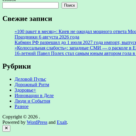
Поиск
Свежие записи
«100 ракет в месяц»: Киев не ожидал мощного ответа М
Праздники 6 августа 2026 года
Кабмин РФ разрешил до 1 июля 2027 года импорт, выпуск
«Колоссальная слабость»: западные СМИ — о расколе в Е
16-летний Павел Полех стал самым юным автором гола в
Рубрики
Деловой Пульс
Дорожный Ритм
Здоровье+
Инновации в Деле
Люди и События
Разное
Copyright © 2026
.
Powered by
WordPress
and
Exalt
.
Close