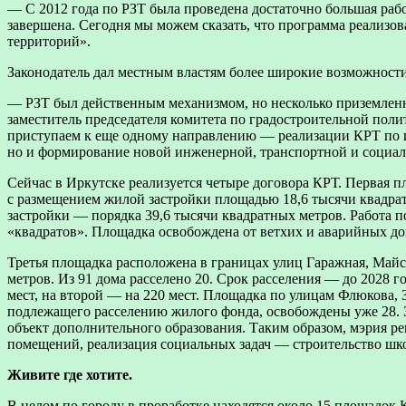
— С 2012 года по РЗТ была проведена достаточно большая раб
завершена. Сегодня мы можем сказать, что программа реализов
территорий».
Законодатель дал местным властям более широкие возможности
— РЗТ был действенным механизмом, но несколько приземленн
заместитель председателя комитета по градостроительной пол
приступаем к еще одному направлению — реализации КРТ по и
но и формирование новой инженерной, транспортной и социа
Сейчас в Иркутске реализуется четыре договора КРТ. Первая 
с размещением жилой застройки площадью 18,6 тысячи квадра
застройки — порядка 39,6 тысячи квадратных метров. Работа п
«квадратов». Площадка освобождена от ветхих и аварийных до
Третья площадка расположена в границах улиц Гаражная, Майс
метров. Из 91 дома расселено 20. Срок расселения — до 2028 г
мест, на второй — на 220 мест. Площадка по улицам Флюкова, 
подлежащего расселению жилого фонда, освобождены уже 28. 
объект дополнительного образования. Таким образом, мэрия ре
помещений, реализация социальных задач — строительство шко
Живите где хотите.
В целом по городу в проработке находятся около 15 площадок