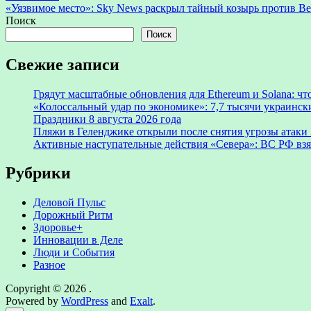
записям
article:
«Уязвимое место»: Sky News раскрыл тайный козырь против В
Поиск
Поиск
Свежие записи
Грядут масштабные обновления для Ethereum и Solana: чт
«Колоссальный удар по экономике»: 7,7 тысячи украински
Праздники 8 августа 2026 года
Пляжи в Геленджике открыли после снятия угрозы атак
Активные наступательные действия «Севера»: ВС РФ взя
Рубрики
Деловой Пульс
Дорожный Ритм
Здоровье+
Инновации в Деле
Люди и События
Разное
Copyright © 2026
.
Powered by
WordPress
and
Exalt
.