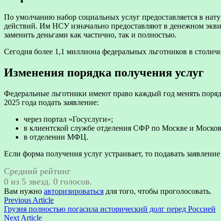
По умолчанию набор социальных услуг предоставляется в нат
действий. Им НСУ изначально предоставляют в денежном экви
заменить деньгами как частично, так и полностью.
Сегодня более 1,1 миллиона федеральных льготников в столич
Изменения порядка получения услуг
Федеральные льготники имеют право каждый год менять порядо
2025 года подать заявление:
через портал «Госуслуги»;
в клиентской службе отделения СФР по Москве и Москов
в отделении МФЦ.
Если форма получения услуг устраивает, то подавать заявление
Средний рейтинг
0 из 5 звезд. 0 голосов.
Вам нужно
авторизироваться
для того, чтобы проголосовать.
Навигация
Previous
Previous Article
article:
Грузия полностью погасила исторический долг перед Россией
по
Next
Next Article