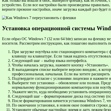
Как только вы вошли в биос, выберите флешку, как источник, с 
устройство. Если все настройки были произведены правильно,
верните прежние настройки, иначе загрузка каждый раз будет п
Установка операционной системы Wind
Если образ ОС Windows 7 (32 или 64 bite) записан на флешку 
носителя. Рассмотрим инструкцию, как пошагово выполнить п
При загрузке ноутбука или стационарного компьютера с ф
клавишу на клавиатуре. Если такая надпись отсутствовала
Следующий шаг – выбор языка интерфейса.
Чтобы началась загрузка, нажмите кнопку «Установить».
В выпадающем списке выберите версию виндовс, к которо
профессиональная, начальная. Если вы хотите расширить
Подтвердите согласие с условиями лицензии и нажмите 
Выберите тип установки – обновление или полная. Предп
нормальному функционированию компьютера или ноутбука.
Укажите место, куда необходимо установить операционную
Следующий шаг – форматирование диска под систему (п
После форматирования начнется установка Windows 7, что 
По окончании установки, в новом окне появятся строки д
Установите обычные настройки: время и дату, режим безо