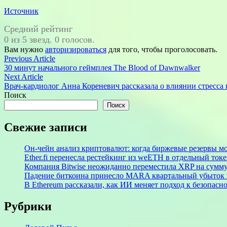
Источник
Средний рейтинг
0 из 5 звезд. 0 голосов.
Вам нужно
авторизироваться
для того, чтобы проголосовать.
Навигация
Previous
Previous Article
article:
30 минут начального геймплея The Blood of Dawnwalker
по
Next
Next Article
записям
article:
Врач-кардиолог Анна Кореневич рассказала о влиянии стресса 
Поиск
Поиск
Свежие записи
Он-чейн анализ криптовалют: когда биржевые резервы м
Ether.fi перенесла рестейкинг из weETH в отдельный ток
Компания Bitwise неожиданно переместила XRP на сумму
Падение биткоина принесло MARA квартальный убыток 
В Ethereum рассказали, как ИИ меняет подход к безопасн
Рубрики