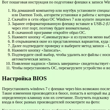
Вот пошаговая инструкция по подготовке флешки к записи Win
На домашний компьютер или ноутбук установите специальн
или Daemon Tools, алгоритм установки и работы с котор
Скачайте в сети образ ОС Windows 7 или купите лицензио
Заранее отформатированную флешку вставьте в USB-2 (U
через этот порт, поэтому будьте внимательны).
В скачанной программе откройте образ ОС.
Нажмите кнопку «Самовыгрузка» и из пунктов меню выбер
В открывшемся окне из представленных вариантов, куда
Далее подтвердите проверку и выберите метод записи 
Нажмите кнопку «Записать».
Подтвердите свой выбор, чтобы удалить все файлы с нос
автоматическая запись.
Появление надписи «Запись завершена» свидетельствует о
Чтобы переустановить ОС, перезагрузите устройство и во
Настройка BIOS
Переустановить windows 7 с флешки через bios возможно после
Такие изменения производятся в биосе, попасть в который вы 
определенную клавишу или их сочетание. Получить подсказку о 
входа в биос разных производителей посмотрите на фото: