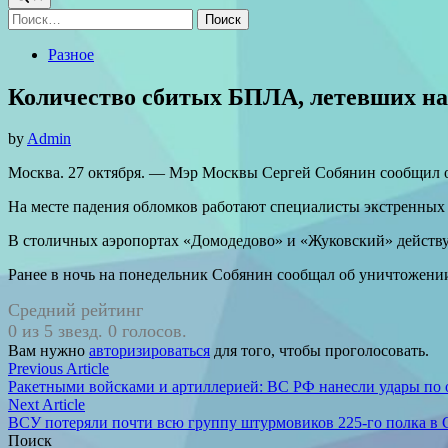
Найти:
Posted
Разное
in
Количество сбитых БПЛА, летевших на 
by
Admin
Москва. 27 октября. — Мэр Москвы Сергей Собянин сообщил об
На месте падения обломков работают специалисты экстренных с
В столичных аэропортах «Домодедово» и «Жуковский» действ
Ранее в ночь на понедельник Собянин сообщал об уничтожени
Средний рейтинг
0 из 5 звезд. 0 голосов.
Вам нужно
авторизироваться
для того, чтобы проголосовать.
Навигация
Previous
Previous Article
article:
Ракетными войсками и артиллерией: ВС РФ нанесли удары по 
по
Next
Next Article
записям
article:
ВСУ потеряли почти всю группу штурмовиков 225-го полка в 
Поиск