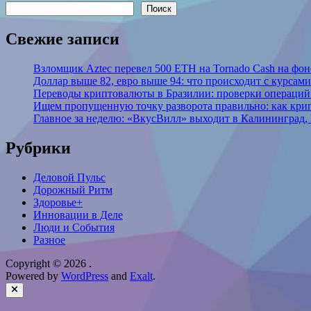
Поиск
Свежие записи
Взломщик Aztec перевел 500 ETH на Tornado Cash на фоне
Доллар выше 82, евро выше 94: что происходит с курсами
Переводы криптовалюты в Бразилии: проверки операций 
Ищем пропущенную точку разворота правильно: как крип
Главное за неделю: «ВкусВилл» выходит в Калининград, 
Рубрики
Деловой Пульс
Дорожный Ритм
Здоровье+
Инновации в Деле
Люди и События
Разное
Copyright © 2026
.
Powered by
WordPress
and
Exalt
.
Close