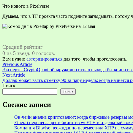
Что нового в Pixelverse
Думаем, что в ТГ проекта часто поделите заглядывать, потому 
Средний рейтинг
0 из 5 звезд. 0 голосов.
Вам нужно
авторизироваться
для того, чтобы проголосовать.
Навигация
Previous
Previous Article
article:
Эксперты CryptoQuant обнаружили сигнал выхода биткоина из
по
Next
Next Article
записям
article:
Доллар может взять отметку 90 за пару недель: когда начнется р
Поиск
Поиск
Свежие записи
Он-чейн анализ криптовалют: когда биржевые резервы м
Ether.fi перенесла рестейкинг из weETH в отдельный ток
Компания Bitwise неожиданно переместила XRP на сумму