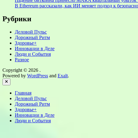
Падение биткоина принесло MARA квартальный убыток 
В Ethereum рассказали, как ИИ меняет подход к безопасн
Рубрики
Деловой Пульс
Дорожный Ритм
Здоровье+
Инновации в Деле
Люди и События
Разное
Copyright © 2026
.
Powered by
WordPress
and
Exalt
.
Close
Главная
Деловой Пульс
Дорожный Ритм
Здоровье+
Инновации в Деле
Люди и События