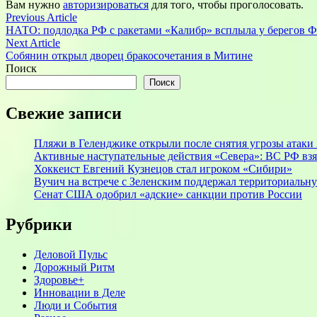
Вам нужно
авторизироваться
для того, чтобы проголосовать.
Навигация
Previous
Previous Article
article:
НАТО: подлодка РФ с ракетами «Калибр» всплыла у берегов 
по
Next
Next Article
записям
article:
Собянин открыл дворец бракосочетания в Митине
Поиск
Поиск
Свежие записи
Пляжи в Геленджике открыли после снятия угрозы атак
Активные наступательные действия «Севера»: ВС РФ взя
Хоккеист Евгений Кузнецов стал игроком «Сибири»
Вучич на встрече с Зеленским поддержал территориальн
Сенат США одобрил «адские» санкции против России
Рубрики
Деловой Пульс
Дорожный Ритм
Здоровье+
Инновации в Деле
Люди и События