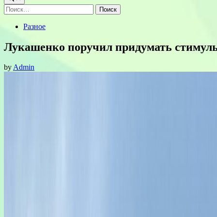
Найти:
Posted
Разное
in
Лукашенко поручил придумать стимулы
by
Admin