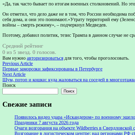
«Да, так часто бывает по итогам военных столкновений. Но это
Он отметил, что дело даже не в том, что России необходима по
себя дома, и они это понимают.»Утрату территорий ему (Зелен
войны – смерть режиму», – подчеркнул Медведев.
Поэтому, добавил политик, тезис Трампа в данном случае не ср
Средний рейтинг
0 из 5 звезд. 0 голосов.
Вам нужно
авторизироваться
для того, чтобы проголосовать.
Навигация
Previous
Previous Article
article:
Первые заморозки зафиксированы в Петербурге
по
Next
Next Article
записям
article:
Шум, потоп и кошки: куда жаловаться на соседей в многоэтажк
Поиск
Поиск
Свежие записи
Появилось видео удара «Искандером» по военному эше
Праздники 7 августа 2026 года
Очаги возгорания на объекте Wildberries в Свердловской
Возгорание в логистическом центре: над регионами РФ с