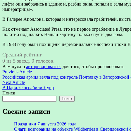
лифта они забрались в здание и, разбив окна, попали в залы
императрицы».
В Галерее Аполлона, которая и интересовала грабителей, выс
Как отмечает Associated Press, это не первое ограбление в Л
полотно под пальто. Нашли картину только спустя два года.
В 1983 году были похищены церемониальные доспехи эпохи Воз
Средний рейтинг
0 из 5 звезд. 0 голосов.
Вам нужно
авторизироваться
для того, чтобы проголосовать.
Навигация
Previous
Previous Article
article:
Российская армия взяла под контроль Полтавку в Запорожской 
по
Next
Next Article
записям
article:
В Париже ограбили Лувр
Поиск
Поиск
Свежие записи
Праздники 7 августа 2026 года
Очаги возгорания на объекте Wildberries в Свердловской