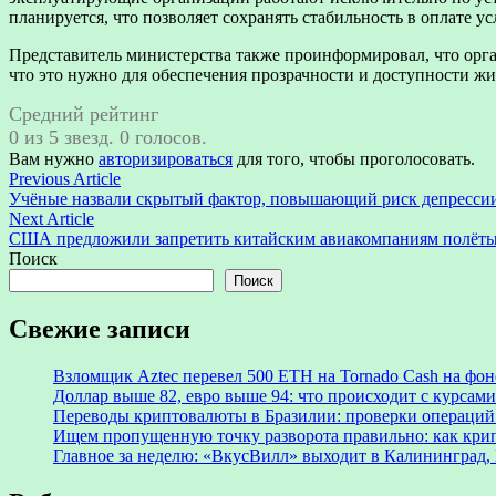
планируется, что позволяет сохранять стабильность в оплате у
Представитель министерства также проинформировал, что орга
что это нужно для обеспечения прозрачности и доступности ж
Средний рейтинг
0 из 5 звезд. 0 голосов.
Вам нужно
авторизироваться
для того, чтобы проголосовать.
Навигация
Previous
Previous Article
article:
Учёные назвали скрытый фактор, повышающий риск депрессии 
по
Next
Next Article
записям
article:
США предложили запретить китайским авиакомпаниям полёты
Поиск
Поиск
Свежие записи
Взломщик Aztec перевел 500 ETH на Tornado Cash на фоне
Доллар выше 82, евро выше 94: что происходит с курсами
Переводы криптовалюты в Бразилии: проверки операций 
Ищем пропущенную точку разворота правильно: как крип
Главное за неделю: «ВкусВилл» выходит в Калининград, 