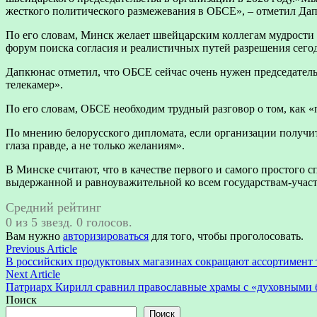
жесткого политического размежевания в ОБСЕ», – отметил Да
По его словам, Минск желает швейцарским коллегам мудрости 
форум поиска согласия и реалистичных путей разрешения сег
Дапкюнас отметил, что ОБСЕ сейчас очень нужен председатель-
телекамер».
По его словам, ОБСЕ необходим трудный разговор о том, как 
По мнению белорусского дипломата, если организации получитс
глаза правде, а не только желаниям».
В Минске считают, что в качестве первого и самого простого
выдержанной и равноуважительной ко всем государствам-учас
Средний рейтинг
0 из 5 звезд. 0 голосов.
Вам нужно
авторизироваться
для того, чтобы проголосовать.
Навигация
Previous
Previous Article
article:
В российских продуктовых магазинах сокращают ассортимент 
по
Next
Next Article
записям
article:
Патриарх Кирилл сравнил православные храмы с «духовными 
Поиск
Поиск