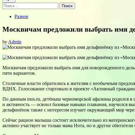
Найти:
Posted
Разное
in
Москвичам предложили выбрать имя д
by
Admin
Москвичам предложили выбрать имя для новорожденного дельф
пяти вариантов.
Столичные власти обратились к жителям с необычным предлож
ВДНХ. Голосование стартовало в проекте «Активный граждани
По данным mos.ru, детёныш черноморской афалины родился в с
и активность — освоил базовые навыки плавания, научился в
дельфинёнок также с интересом изучает окружающий мир через
Сейчас рацион малыша состоит исключительно из материнского
активно участвует не только мама Нота, но и другие обитател