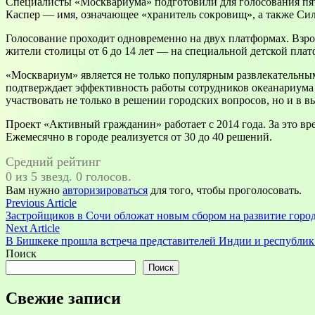
Специалисты «Москвариума» подготовили для голосования пять
Каспер — имя, означающее «хранитель сокровищ», а также Си
Голосование проходит одновременно на двух платформах. Взро
жители столицы от 6 до 14 лет — на специальной детской пл
«Москвариум» является не только популярным развлекательн
подтверждает эффективность работы сотрудников океанариума
участвовать не только в решении городских вопросов, но и в 
Проект «Активный гражданин» работает с 2014 года. За это в
Ежемесячно в городе реализуется от 30 до 40 решений.
Средний рейтинг
0 из 5 звезд. 0 голосов.
Вам нужно
авторизироваться
для того, чтобы проголосовать.
Навигация
Previous
Previous Article
article:
Застройщиков в Сочи обложат новым сбором на развитие горо
по
Next
Next Article
записям
article:
В Бишкеке прошла встреча представителей Индии и республи
Поиск
Поиск
Свежие записи