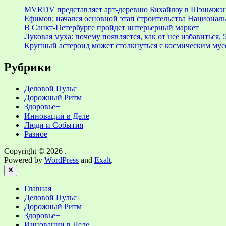
MVRDV представляет арт-деревню Бихайлоу в Шэньчжэн
Ефимов: начался основной этап строительства Националь
В Санкт-Петербурге пройдет интерьерный маркет
Луковая муха: почему появляется, как от нее избавиться, 
Крупный астероид может столкнуться с космическим мус
Рубрики
Деловой Пульс
Дорожный Ритм
Здоровье+
Инновации в Деле
Люди и События
Разное
Copyright © 2026
.
Powered by
WordPress
and
Exalt
.
Close
Главная
Деловой Пульс
Дорожный Ритм
Здоровье+
Инновации в Деле