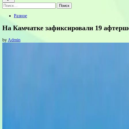
Найти:
Posted
Разное
in
На Камчатке зафиксировали 19 афтершо
by
Admin