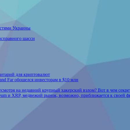
ластями Украины
еисправного шасси
зитарий для криптовалют
 and Far обошелся инвесторам в $10 млн
несмотря на недавний крупный хакерский взлом? Вот в чем секре
reum и XRP, медвежий рынок, возможно, приближается к своей ф