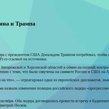
ина и Трампа
ора с президентом США Дональдом Трампом потребовал, чтобы 
P) со ссылкой на источники.
 Запорожской и Херсонской областей в обмен на полный контрол
нию с теми, что были озвучены на саммите России и США на Аля
и на что», — отреагировал один из европейских дипломатов, зн
ма назвали изменение позиции российского лидера «прогрессом
ктября. Оба лидера договорились провести встречу в Будапеште,
Дмитрий Песков.