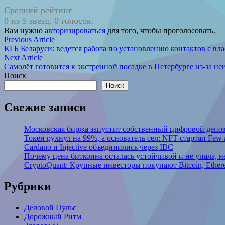
Средний рейтинг
0 из 5 звезд. 0 голосов.
Вам нужно
авторизироваться
для того, чтобы проголосовать.
Навигация
Previous
Previous Article
article:
КГБ Беларуси: ведется работа по установлению контактов с в
по
Next
Next Article
записям
article:
Самолёт готовится к экстренной посадке в Петербурге из-за н
Поиск
Поиск
Свежие записи
Московская биржа запустит собственный цифровой депо
Токен рухнул на 99%, а основатель сел: NFT-стартап Few
Cardano и Injective объединились через IBC
Почему цена биткоина осталась устойчивой и не упала, 
CryptoQuant: Крупные инвесторы покупают Bitcoin, Ethe
Рубрики
Деловой Пульс
Дорожный Ритм