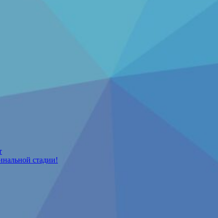
т
инальной стадии!