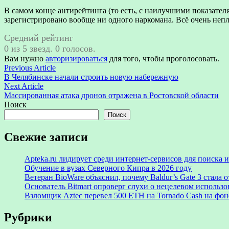
В самом конце антирейтинга (то есть, с наилучшими показател
зарегистрировано вообще ни одного наркомана. Всё очень непл
Средний рейтинг
0 из 5 звезд. 0 голосов.
Вам нужно
авторизироваться
для того, чтобы проголосовать.
Навигация
Previous
Previous Article
article:
В Челябинске начали строить новую набережную
по
Next
Next Article
записям
article:
Массированная атака дронов отражена в Ростовской области
Поиск
Поиск
Свежие записи
Apteka.ru лидирует среди интернет-сервисов для поиска
Обучение в вузах Северного Кипра в 2026 году
Ветеран BioWare объяснил, почему Baldur’s Gate 3 стал
Основатель Bitmart опроверг слухи о нецелевом использ
Взломщик Aztec перевел 500 ETH на Tornado Cash на фоне
Рубрики