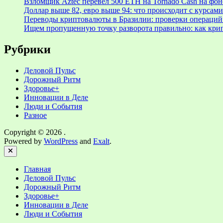
Взломщик Aztec перевел 500 ETH на Tornado Cash на фоне
Доллар выше 82, евро выше 94: что происходит с курсами
Переводы криптовалюты в Бразилии: проверки операций 
Ищем пропущенную точку разворота правильно: как крип
Рубрики
Деловой Пульс
Дорожный Ритм
Здоровье+
Инновации в Деле
Люди и События
Разное
Copyright © 2026
.
Powered by
WordPress
and
Exalt
.
Close
Главная
Деловой Пульс
Дорожный Ритм
Здоровье+
Инновации в Деле
Люди и События