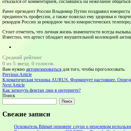
отказался от комментариев, сославшись на нежелание общаться 
Ранее президент России Владимир Путин поздравил юмориста с 
преданность профессии, а также пожелал ему здоровья и твор
рекордов России за рекордное число юмористических телеперед
Стоит отметить, что личная жизнь знаменитости всегда вызыва
Известно, что артист обладает внушительной коллекцией антик
Средний рейтинг
0 из 5 звезд. 0 голосов.
Вам нужно
авторизироваться
для того, чтобы проголосовать.
Навигация
Previous
Previous Article
article:
Климатическая техника AURUS. Формирует настоящее. Опреде
по
Next
Next Article
записям
article:
Как заткнуть фонтан лжи в интернете?
Поиск
Поиск
Свежие записи
Основатель Bitmart опроверг слухи о нецелевом использ