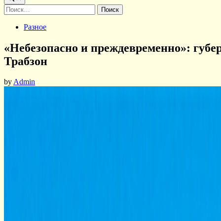
Найти:
Posted
Разное
in
«Небезопасно и преждевременно»: губе
Трабзон
by
Admin