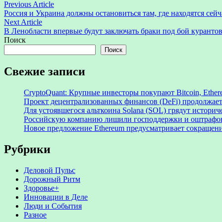
Навигация
Previous
Previous Article
article:
Россия и Украина должны остановиться там, где находятся сей
по
Next
Next Article
записям
article:
В Ленобласти впервые будут заключать браки под бой куранто
Поиск
Поиск
Свежие записи
CryptoQuant: Крупные инвесторы покупают Bitcoin, Ethe
Проект децентрализованных финансов (DeFi) продолжает
Для устоявшегося альткоина Solana (SOL) грядут истори
Российскую компанию лишили господдержки и оштрафов
Новое предложение Ethereum предусматривает сокращение
Рубрики
Деловой Пульс
Дорожный Ритм
Здоровье+
Инновации в Деле
Люди и События
Разное