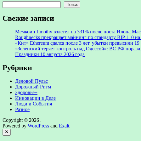
Поиск
Свежие записи
Мемкоин Jimothy взлетел на 331% после поста Илона Мас
Roughnecks прекращает майнинг по стандарту BIP-110 на
«Кит» Ethereum сдался после 3 лет, убытки превысили 1
«Зеленский теряет контроль над Одессой»: ВС РФ пораз
Праздники 10 августа 2026 года
Рубрики
Деловой Пульс
Дорожный Ритм
Здоровье+
Инновации в Деле
Люди и События
Разное
Copyright © 2026
.
Powered by
WordPress
and
Exalt
.
Close