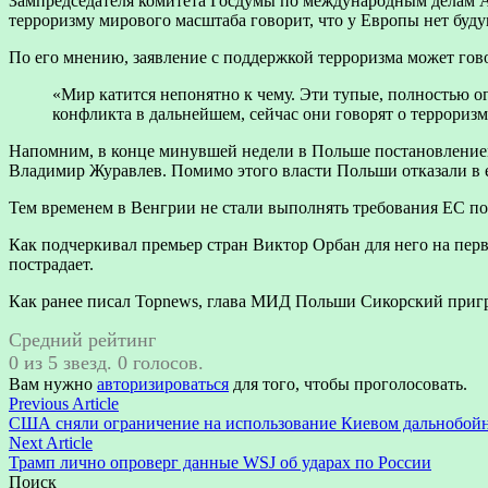
Зампредседателя комитета Госдумы по международным делам Ал
терроризму мирового масштаба говорит, что у Европы нет будущ
По его мнению, заявление с поддержкой терроризма может го
«Мир катится непонятно к чему. Эти тупые, полностью о
конфликта в дальнейшем, сейчас они говорят о террориз
Напомним, в конце минувшей недели в Польше постановление
Владимир Журавлев. Помимо этого власти Польши отказали в 
Тем временем в Венгрии не стали выполнять требования ЕС по 
Как подчеркивал премьер стран Виктор Орбан для него на перв
пострадает.
Как ранее писал Topnews, глава МИД Польши Сикорский пригро
Средний рейтинг
0 из 5 звезд. 0 голосов.
Вам нужно
авторизироваться
для того, чтобы проголосовать.
Навигация
Previous
Previous Article
article:
США сняли ограничение на использование Киевом дальнобойн
по
Next
Next Article
записям
article:
Трамп лично опроверг данные WSJ об ударах по России
Поиск