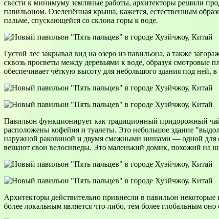
свести к минимуму земляные работы, архитекторы решили про
павильоном. Озеленённая крыша, кажется, естественным образо
пальме, спускающейся со склона горы к воде.
Густой лес закрывал вид на озеро из павильона, а также загор
сквозь просветы между деревьями к воде, образуя смотровые п
обеспечивает чёткую высоту для небольшого здания под ней, в
Павильон функционирует как традиционный придорожный чай
расположены кофейня и туалеты. Это небольшое здание "выдо
наружной раковиной и двумя смежными нишами — одной для ск
вешают свои велосипеды. Это маленький домик, похожий на 
Архитекторы действительно привнесли в павильон некоторые к
более локальным является что-либо, тем более глобальным оно 