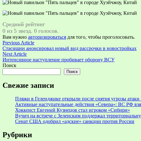
Средний рейтинг
0 из 5 звезд. 0 голосов.
Вам нужно
авторизироваться
для того, чтобы проголосовать.
Навигация
Previous
Previous Article
article:
Стасишин анонсировал новый вид рассрочки в новостройках
по
Next
Next Article
записям
article:
Интенсивное наступление пробивает оборону ВСУ
Поиск
Поиск
Свежие записи
Пляжи в Геленджике открыли после снятия угрозы атак
Активные наступательные действия «Севера»: ВС РФ взя
Хоккеист Евгений Кузнецов стал игроком «Сибири»
Вучич на встрече с Зеленским поддержал территориальн
Сенат США одобрил «адские» санкции против России
Рубрики