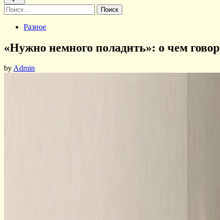
Найти:
Posted
Разное
in
«Нужно немного поладить»: о чем говор
by
Admin