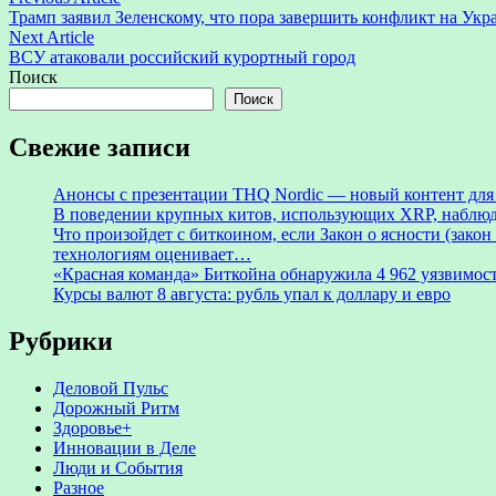
Навигация
article:
Трамп заявил Зеленскому, что пора завершить конфликт на Укр
по
Next
Next Article
записям
article:
ВСУ атаковали российский курортный город
Поиск
Поиск
Свежие записи
Анонсы с презентации THQ Nordic — новый контент для ре
В поведении крупных китов, использующих XRP, наблю
Что произойдет с биткоином, если Закон о ясности (зак
технологиям оценивает…
«Красная команда» Биткойна обнаружила 4 962 уязвимост
Курсы валют 8 августа: рубль упал к доллару и евро
Рубрики
Деловой Пульс
Дорожный Ритм
Здоровье+
Инновации в Деле
Люди и События
Разное