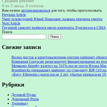
Средний рейтинг
0 из 5 звезд. 0 голосов.
Вам нужно
авторизироваться
для того, чтобы проголосовать.
Навигация
Previous
Previous Article
article:
Умер телеведущий Юрий Николаев: названа причина смерти
по
Next
Next Article
записям
article:
Грузовой самолет разбился около аэропорта Луисвилла в США
Поиск
Поиск
Свежие записи
Волна чисток в криптовалютном секторе набирает обороты
Компания Grayscale реорганизует финансирование во втор
Мемкоин Jimothy взлетел на 331% после поста Илона Мас
Roughnecks прекращает майнинг по стандарту BIP-110 на
«Кит» Ethereum сдался после 3 лет, убытки превысили 1
Рубрики
Деловой Пульс
Дорожный Ритм
Здоровье+