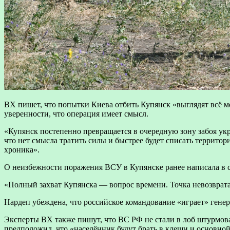
ВХ пишет, что попытки Киева отбить Купянск «выглядят всё ме
уверенности, что операция имеет смысл.
«Купянск постепенно превращается в очередную зону забоя укр
что нет смысла тратить силы и быстрее будет списать террит
хроника».
О неизбежности поражения ВСУ в Купянске ранее написала в с
«Полный захват Купянска — вопрос времени. Точка невозврата
Нардеп убеждена, что российское командование «играет» гене
Эксперты ВХ также пишут, что ВС РФ не стали в лоб штурмоват
предположил, что «населённик будут брать в клещи и основно