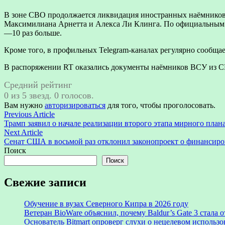
В зоне СВО продолжается ликвидация иностранных наёмнико
Максимилиана Арнетта и Алекса Ли Клингa. По официальным д
—10 раз больше.
Кроме того, в профильных Telegram-каналах регулярно сообща
В распоряжении RT оказались документы наёмников ВСУ из С
Средний рейтинг
0 из 5 звезд. 0 голосов.
Вам нужно
авторизироваться
для того, чтобы проголосовать.
Навигация
Previous
Previous Article
article:
Трамп заявил о начале реализации второго этапа мирного плана
по
Next
Next Article
записям
article:
Сенат США в восьмой раз отклонил законопроект о финансиро
Поиск
Поиск
Свежие записи
Обучение в вузах Северного Кипра в 2026 году
Ветеран BioWare объяснил, почему Baldur’s Gate 3 стал
Основатель Bitmart опроверг слухи о нецелевом использ