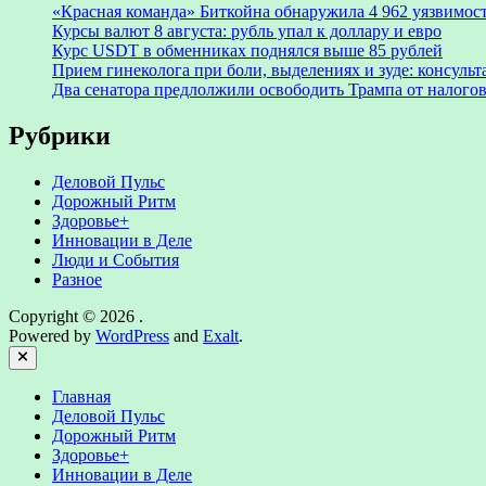
«Красная команда» Биткойна обнаружила 4 962 уязвимост
Курсы валют 8 августа: рубль упал к доллару и евро
Курс USDT в обменниках поднялся выше 85 рублей
Прием гинеколога при боли, выделениях и зуде: консуль
Два сенатора предлолжили освободить Трампа от налогов
Рубрики
Деловой Пульс
Дорожный Ритм
Здоровье+
Инновации в Деле
Люди и События
Разное
Copyright © 2026
.
Powered by
WordPress
and
Exalt
.
Close
Главная
Деловой Пульс
Дорожный Ритм
Здоровье+
Инновации в Деле