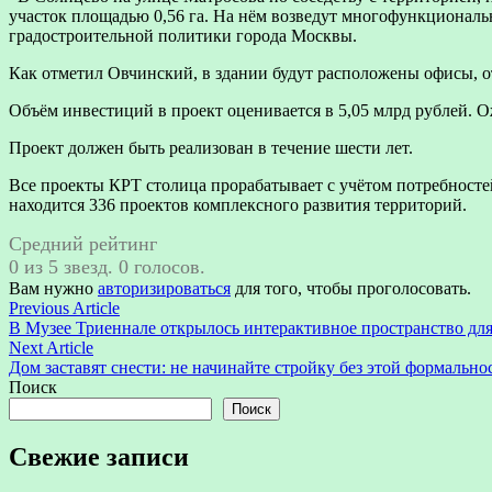
участок площадью 0,56 га. На нём возведут многофункциональ
градостроительной политики города Москвы.
Как отметил Овчинский, в здании будут расположены офисы, о
Объём инвестиций в проект оценивается в 5,05 млрд рублей. О
Проект должен быть реализован в течение шести лет.
Все проекты КРТ столица прорабатывает с учётом потребностей
находится 336 проектов комплексного развития территорий.
Средний рейтинг
0 из 5 звезд. 0 голосов.
Вам нужно
авторизироваться
для того, чтобы проголосовать.
Навигация
Previous
Previous Article
article:
В Музее Триеннале открылось интерактивное пространство для
по
Next
Next Article
записям
article:
Дом заставят снести: не начинайте стройку без этой формально
Поиск
Поиск
Свежие записи