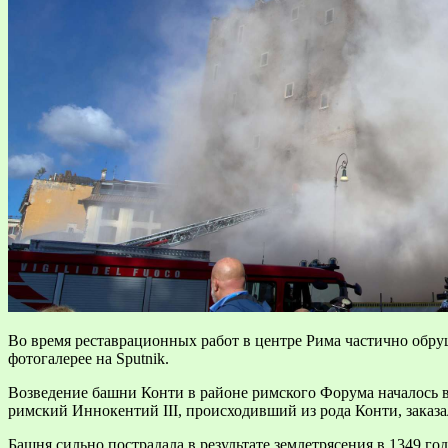
Во время реставрационных работ в центре Рима частично обруш
фотогалерее на Sputnik.
Возведение башни Конти в районе римского Форума началось в IX
римский Иннокентий III, происходивший из рода Конти, заказ
Башня сильно пострадала в результате землетрясения в 1349 го