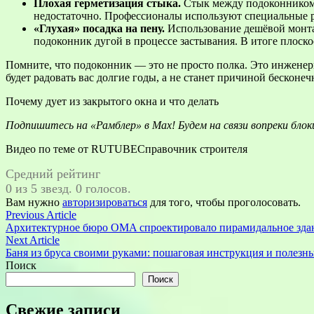
Плохая герметизация стыка.
Стык между подоконником 
недостаточно. Профессионалы используют специальные 
«Глухая» посадка на пену.
Использование дешёвой монта
подоконник дугой в процессе застывания. В итоге плоскост
Помните, что подоконник — это не просто полка. Это инженер
будет радовать вас долгие годы, а не станет причиной бесконеч
Почему дует из закрытого окна и что делать
Подпишитесь на
«Рамблер» в Max
! Будем на связи вопреки бло
Видео по теме от RUTUBEСправочник строителя
Средний рейтинг
0 из 5 звезд. 0 голосов.
Вам нужно
авторизироваться
для того, чтобы проголосовать.
Навигация
Previous
Previous Article
article:
Архитектурное бюро OMA спроектировало пирамидальное здан
по
Next
Next Article
записям
article:
Баня из бруса своими руками: пошаговая инструкция и полезн
Поиск
Поиск
Свежие записи