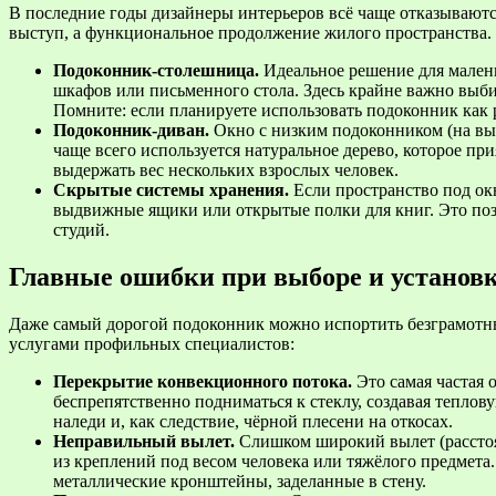
В последние годы дизайнеры интерьеров всё чаще отказываютс
выступ, а функциональное продолжение жилого пространства.
Подоконник-столешница.
Идеальное решение для мален
шкафов или письменного стола. Здесь крайне важно выб
Помните: если планируете использовать подоконник как 
Подоконник-диван.
Окно с низким подоконником (на выс
чаще всего используется натуральное дерево, которое пр
выдержать вес нескольких взрослых человек.
Скрытые системы хранения.
Если пространство под ок
выдвижные ящики или открытые полки для книг. Это поз
студий.
Главные ошибки при выборе и установ
Даже самый дорогой подоконник можно испортить безграмотн
услугами профильных специалистов:
Перекрытие конвекционного потока.
Это самая частая
беспрепятственно подниматься к стеклу, создавая тепло
наледи и, как следствие, чёрной плесени на откосах.
Неправильный вылет.
Слишком широкий вылет (расстоя
из креплений под весом человека или тяжёлого предмет
металлические кронштейны, заделанные в стену.