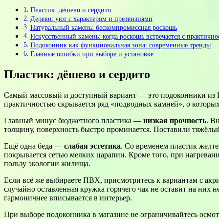
Пластик: дёшево и сердито
Дерево: уют с характером и претензиями
Натуральный камень: бескомпромиссная роскошь
Искусственный камень: когда роскошь встречается с практично
Подоконник как функциональная зона: современные тренды
Главные ошибки при выборе и установке
Пластик: дёшево и сердито
Самый массовый и доступный вариант — это подоконники из ПВ
практичностью скрывается ряд «подводных камней», о которы
Главный минус бюджетного пластика —
низкая прочность
. В
толщину, поверхность быстро проминается. Поставили тяжёлы
Ещё одна беда —
слабая эстетика
. Со временем пластик желт
покрывается сетью мелких царапин. Кроме того, при нагревани
пользу экологии жилища.
Если всё же выбираете ПВХ, присмотритесь к вариантам с ак
случайно оставленная кружка горячего чая не оставит на них 
гармоничнее вписывается в интерьер.
При выборе подоконника в магазине не ограничивайтесь осмот