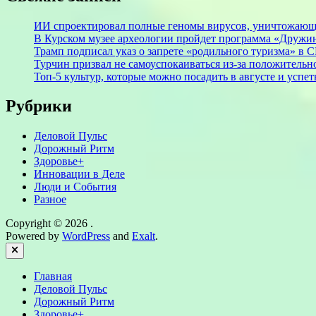
ИИ спроектировал полные геномы вирусов, уничтожающ
В Курском музее археологии пройдет программа «Дружи
Трамп подписал указ о запрете «родильного туризма» в
Турчин призвал не самоуспокаиваться из-за положитель
Топ-5 культур, которые можно посадить в августе и успет
Рубрики
Деловой Пульс
Дорожный Ритм
Здоровье+
Инновации в Деле
Люди и События
Разное
Copyright © 2026
.
Powered by
WordPress
and
Exalt
.
Close
Главная
Деловой Пульс
Дорожный Ритм
Здоровье+