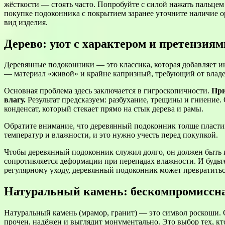
жёсткости — стоять часто. Попробуйте с силой нажать пальцем
покупке подоконника с покрытием заранее уточните наличие о
вид изделия.
Дерево: уют с характером и претензиям
Деревянные подоконники — это классика, которая добавляет и
— материал «живой» и крайне капризный, требующий от влад
Основная проблема здесь заключается в гигроскопичности.
При
влагу.
Результат предсказуем: разбухание, трещины и гниение.
конденсат, который стекает прямо на стык дерева и рамы.
Обратите внимание, что деревянный подоконник толще пластик
температур и влажности, и это нужно учесть перед покупкой.
Чтобы деревянный подоконник служил долго, он должен быть и
сопротивляется деформации при перепадах влажности. И будьте 
регулярному уходу, деревянный подоконник может превратитьс
Натуральный камень: бескомпромиссн
Натуральный камень (мрамор, гранит) — это символ роскоши. 
прочен, надёжен и выглядит монументально. Это выбор тех, кто