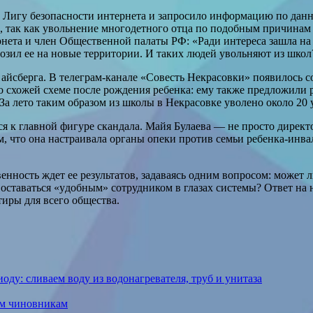
 Лигу безопасности интернета и запросило информацию по данн
и, так как увольнение многодетного отца по подобным причинам
нета и член Общественной палаты РФ: «Ради интереса зашла на 
озил ее на новые территории. И таких людей увольняют из шко
 айсберга. В телеграм-канале «Совесть Некрасовки» появилось 
по схожей схеме после рождения ребенка: ему также предложили 
За лето таким образом из школы в Некрасовке уволено около 20 
ся к главной фигуре скандала. Майя Булаева — не просто директ
ом, что она настраивала органы опеки против семьи ребенка-инва
нность ждет ее результатов, задаваясь одним вопросом: может 
ставаться «удобным» сотрудником в глазах системы? Ответ на н
иры для всего общества.
ду: сливаем воду из водонагревателя, труб и унитаза
ым чиновникам