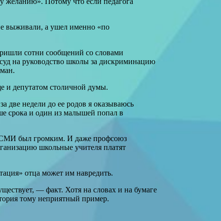
у желанию». Потому что если педагога
не выживали, а ушел именно «по
 пришли сотни сообщений со словами
в суд на руководство школы за дискриминацию
оман.
ще и депутатом столичной думы.
за две недели до ее родов я оказываюсь
ьше срока и один из малышей попал в
 и СМИ был громким. И даже профсоюз
рганизацию школьные учителя платят
утация» отца может им навредить.
ествует, — факт. Хотя на словах и на бумаге
стория тому неприятный пример.