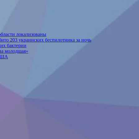
 области локализованы
бито 203 украинских беспилотника за ночь
их бактерии
на молодшая»
 США