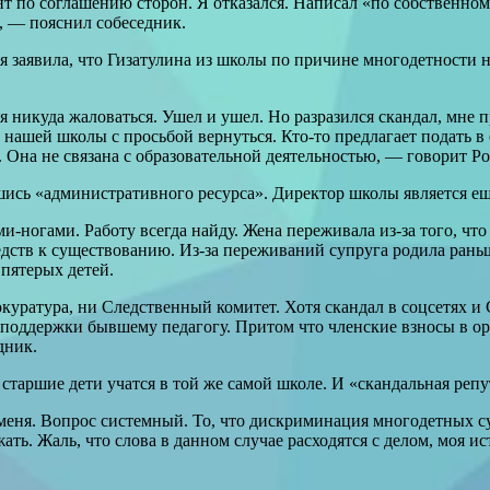
т по соглашению сторон. Я отказался. Написал «по собственном
, — пояснил собеседник.
я заявила, что Гизатулина из школы по причине многодетности 
 никуда жаловаться. Ушел и ушел. Но разра­зился скандал, мне
 нашей школы с просьбой вернуться. Кто-то предлагает подать 
. Она не связана с образовательной деятельностью, — говорит Р
вшись «административного ресурса». Директор школы является е
-ногами. Работу всегда найду. Жена переживала из-за того, что 
средств к существованию. Из-за переживаний супруга родила ран
пятерых детей.
окуратура, ни Следственный комитет. Хотя скандал в соцсетях
в поддержки бывшему педагогу. Притом что членские взносы в о
дник.
ь старшие дети учатся в той же самой школе. И «скандальная реп
еня. Вопрос системный. То, что дискриминация многодетных сущ
ть. Жаль, что слова в данном случае расходятся с делом, моя и