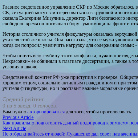
Главное следственное управление СКР по Москве обратилось в
СК, ситуацией могут заинтересоваться и в трудовой инспекци
сказала Екатерина Мизулина, директор Лиги безопасного интер
свободное время он посвящал сбору гумпомощи на фронт и отв
История столичного учителя физкультуры оказалась верхушкой
учителя этой же школы. Она рассказала, что ее мужа уволили 
когда он попросил увеличить нагрузку для содержания семьи: «
Чтобы понять всю глубину этого конф­ликта, нужно приглядеть
Некрасовки» ее обвиняли в плагиате диссертации, а также в т
условия в школе.
Следственный комитет РФ уже приступил к проверке. Обществе
хорошим отцом, социально активным гражданином и при этом о
учителя физкультуры, но и расставит важные моральные ориент
Средний рейтинг
0 из 5 звезд. 0 голосов.
Вам нужно
авторизироваться
для того, чтобы проголосовать.
Навигация
Previous
Previous Article
article:
Как правильно подготовить дачный водопровод к зимнему перио
по
Next
Next Article
записям
article:
Не отбрыкивайтесь от людей: Лукашенко дал совет назначенн