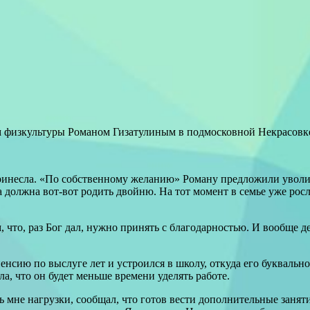
ем физкультуры Романом Гизатулиным в подмосковной Некрасовк
принесла. «По собственному желанию» Роману предложили уволи
уга должна вот-вот родить двойню. На тот момент в семье уже рос
что, раз Бог дал, нужно принять с благодарностью. И вообще д
енсию по выслуге лет и устроился в школу, откуда его букваль
а, что он будет меньше времени уделять работе.
 мне нагрузки, сообщал, что готов вести дополнительные занят