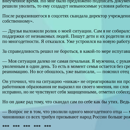
внеучебное время. Но мне было предложено подписать докумен
решили уволить, то ему создадут невыносимые условия работы
После разразившегося в соцсетях скандала директор учреждени
собственному».
— Друзья выложили ролик о моей ситуации. Сам я не собирался
поддержки от незнакомых людей. Пишут дети и их родители из
по многодетности. Я отказался. Уже устроился на новую работу
За справедливость решил не бороться, в какой-то мере испуга
— Моя ситуация далеко не самая печальная. Я мужчина, с руками
уволенным в один день. То есть в момент семья остается без 
реанимацию. Но все обошлось, уже выписали, — пояснил отец 
Он уточнил, что на ситуацию «никак» не отреагировали ни пр
работников образования не выразил ни своего мнения, ни сло
исправно, но не чувствуют себя защищенными, отметил собесе
Но он даже рад тому, что скандал сам по себе как бы утих. Вед
— Вопрос не в том, что уволили одного многодетного отца — м
чиновники со всех трибун призывают народ России больше рожа
*** *** *** *** ***